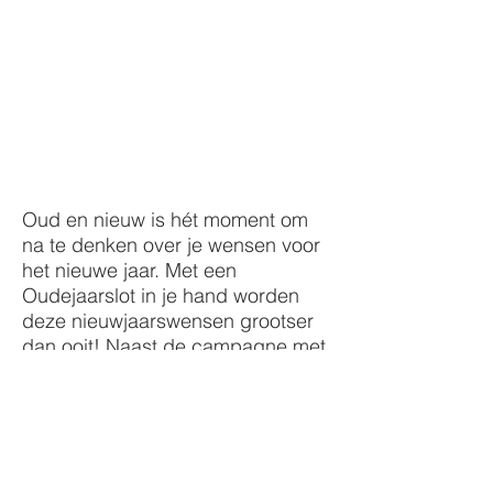
Oud en nieuw is hét moment om
na te denken over je wensen voor
het nieuwe jaar. Met een
Oudejaarslot in je hand worden
deze nieuwjaarswensen grootser
dan ooit! Naast de campagne met
o.a. 4 commercials, outdoor en
radio liet de Staatsloterij in
samenwerking met 538, Sanoma
en SBS6 echte wensen uitkomen.