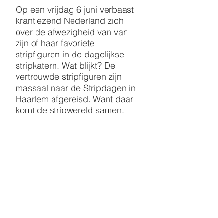
Op een vrijdag 6 juni verbaast
krantlezend Nederland zich
over de afwezigheid van van
zijn of haar favoriete
stripfiguren in de dagelijkse
stripkatern. Wat blijkt? De
vertrouwde stripfiguren zijn
massaal naar de Stripdagen in
Haarlem afgereisd. Want daar
komt de stripwereld samen.
Bekende striptekenaars
reageerden enthousiast op ons
idee om hun vaste stripfiguren
een dagje vrij te geven. Het
idee werd door tientallen
kranten overgenomen en zo
haalde het stripfestival zonder
enig mediabudget een groot